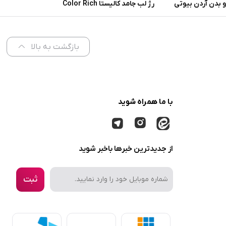
 بدن آردن بیوتی
رژ لب جامد کالیستا Color Rich
 پوست معمولی و
شماره L57
ر
بازگشت به بالا
با ما همراه شوید
از جدیدترین خبرها باخبر شوید
ثبت