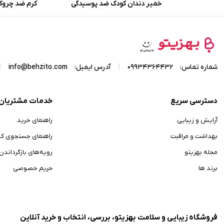
خمیر دندان کودک ضد پوسیدگی
کرم ضد چروک
میسویک باطعم موز و بلوبری
هیدرودرم با 
حجم 50 میلی لیتر
اکسیدانی حجم 20 میلی لیتر
|
|
شماره تماس:
09934364432
آدرس ایمیل:
info@behzito.com
دسترسی سریع
خدمات مشتریان
آرایش و زیبایی
راهنمای خرید
بهداشت و مراقبت
راهنمای جستجوی ک
مجله بهزیتو
رویه‌های بازگرداندن ک
برند ها
حریم خصوصی
فروشگاه زیبایی و سلامت بهزیتو، بررسی، انتخاب و خرید آنلاین