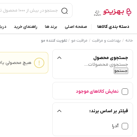
دسته بندی کالاها
صفحه اصلی
برند ها
راهنمای خرید
دربا
خانه
بهداشت و مراقبت
مراقبت مو
/
/
/
تقویت کننده مو
جستجوی محصول
هیچ محصولی یاف
جستجو
برای:
جستجو
نمایش کالاهای موجود
فیلتر بر اساس برند:
آدرا