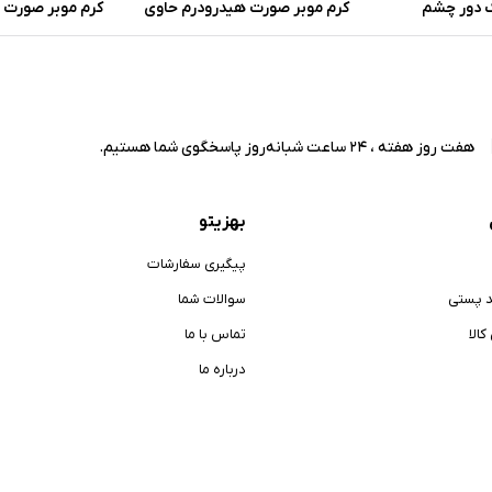
 دور چشم
کرم موبر صورت هیدرودرم حاوی
کرم موبر صورت و
خاصیت آنتی
آلوئه ورا و گلیسیرین وزن 40 گرم
مدل سافت لاین
حساس حجم 100 میلی لیت
هفت روز هفته ، 24 ساعت شبانه‌روز پاسخگوی شما هستیم.
بهزیتو
پیگیری سفارشات
د پستی
سوالات شما
الا
تماس با ما
درباره ما