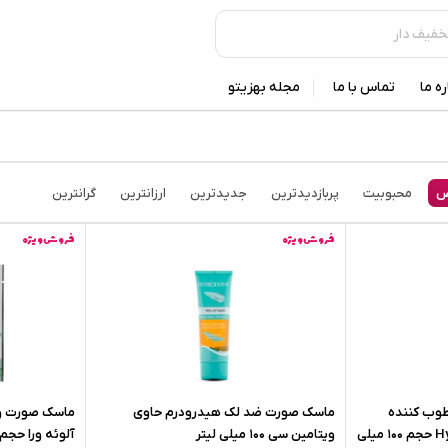
ره ما
تماس با ما
مجله بهزیتو
ض
محبوبیت
پربازدیدترین
جدیدترین
ارزانترین
گرانترین
فروش ویژه
فروش ویژه
طوب کننده
ماسک صورت ضد لک هیدرودرم حاوی
ماسک صورت ور
صورت هیدرودرم Hyaluronic حجم 100 میلی
ویتامین سی 100 میلی لیتر
آلوئه ورا حجم 25 گرم