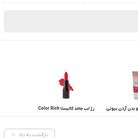
 بدن آردن بیوتی
رژ لب جامد کالیستا Color Rich
 پوست معمولی و
شماره L57
ر
بازگشت به بالا