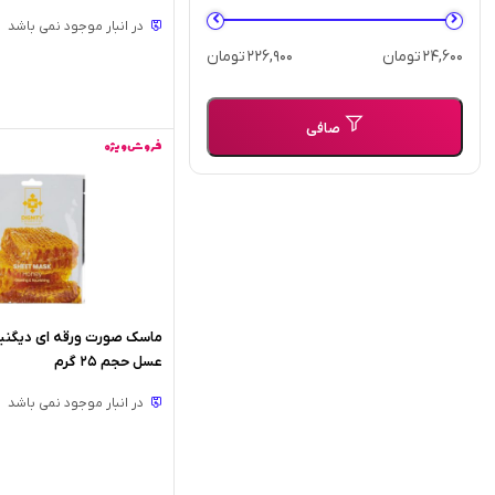
لیتر
در انبار موجود نمی باشد
حداقل
حداكثر
24,600 تومان
226,900 تومان
قیمت
قيمت
صافی
فروش ویژه
ماسک صورت ورقه ای دیگنی
عسل حجم 25 گرم
در انبار موجود نمی باشد