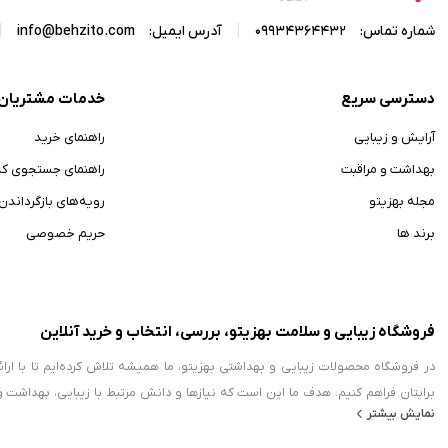
|
|
شماره تماس:
09934364432
آدرس ایمیل:
info@behzito.com
دسترسی سریع
خدمات مشتریان
آرایش و زیبایی
راهنمای خرید
بهداشت و مراقبت
راهنمای جستجوی ک
مجله بهزیتو
رویه‌های بازگرداندن ک
برند ها
حریم خصوصی
فروشگاه زیبایی و سلامت بهزیتو، بررسی، انتخاب و خرید آنلاین
در فروشگاه محصولات زیبایی و بهداشتی بهزیتو، ما همیشه تلاش کرده‌ایم تا با ا
برایتان فراهم کنیم. هدف ما این است که نیازها و دانش مرتبط با زیبایی، بهداشت 
نمایش بیشتر
زمینه محصولات آرایشی و بهداشتی فعالیت می‌کند، بلکه با معرفی محصولات حوزه 
خانواده‌ها نهادینه کند. ما امروز به عنوان یک مرجع معتبر، اطلاعات تخصصی در مورد 