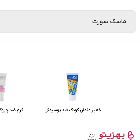
ماسک صورت
خمیر دندان کودک ضد پوسیدگی
کرم ضد چروک
میسویک باطعم موز و بلوبری
هیدرودرم با 
حجم 50 میلی لیتر
اکسیدانی حجم 20 میلی لیتر