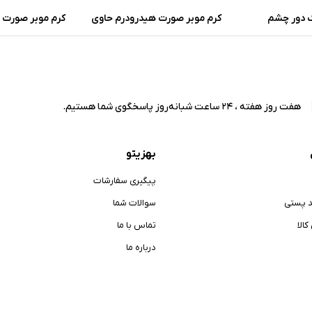
 دور چشم
کرم موبر صورت هیدرودرم حاوی
کرم موبر صورت و
خاصیت آنتی
آلوئه ورا و گلیسیرین وزن 40 گرم
مدل سافت لاین
حساس حجم 100 میلی لیت
هفت روز هفته ، 24 ساعت شبانه‌روز پاسخگوی شما هستیم.
بهزیتو
پیگیری سفارشات
د پستی
سوالات شما
الا
تماس با ما
درباره ما