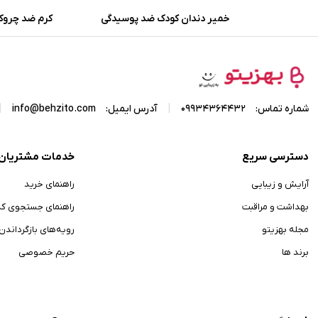
خمیر دندان کودک ضد پوسیدگی
کرم ضد چروک
میسویک باطعم موز و بلوبری
هیدرودرم با 
حجم 50 میلی لیتر
اکسیدانی حجم 20 میلی لیتر
|
|
شماره تماس:
09934364432
آدرس ایمیل:
info@behzito.com
دسترسی سریع
خدمات مشتریان
آرایش و زیبایی
راهنمای خرید
بهداشت و مراقبت
راهنمای جستجوی ک
مجله بهزیتو
رویه‌های بازگرداندن ک
برند ها
حریم خصوصی