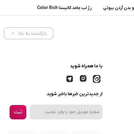
 بدن آردن بیوتی
رژ لب جامد کالیستا Color Rich
 پوست معمولی و
شماره L57
ر
بازگشت به بالا
با ما همراه شوید
از جدیدترین خبرها باخبر شوید
ثبت