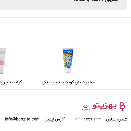
خمیر دندان کودک ضد پوسیدگی
کرم ضد چروک
میسویک باطعم موز و بلوبری
هیدرودرم با 
حجم 50 میلی لیتر
اکسیدانی حجم 20 میلی لیتر
|
|
شماره تماس:
09934364432
آدرس ایمیل:
info@behzito.com