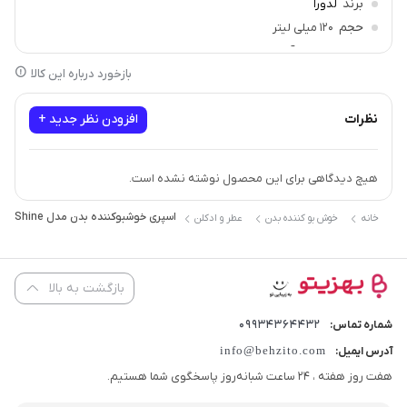
برند
لدورا
حجم
120 میلی لیتر
مناسب برای
آقایان و بانوان
بازخورد درباره این کالا
نظرات
افزودن نظر جدید +
هیچ دیدگاهی برای این محصول نوشته نشده است.
اسپری خوشبوکننده بدن مدل Shine لدورا فرگرنس 120 میلی لیتر
خانه
خوش بو کننده بدن
عطر و ادکلن
بازگشت به بالا
09934364432
شماره تماس:
info@behzito.com
آدرس ایمیل:
هفت روز هفته ، 24 ساعت شبانه‌روز پاسخگوی شما هستیم.