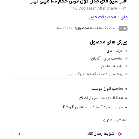
افتر شیو مای مدل کول فرش حجم 100 میلی لیتر
My Cool Fresh After Shave 100 ml
مای
محصولات موبر
/
0
دیدگاه
شناسه محصول:
1001040802
0
ویژگی های محصول
برند
:
مای
مناسب برای
: آقایان
رایحه
: ملایم
رده سنی مصرف کننده
: بزرگسالان
مناسب انواع پوست
محافظ پوست پس از اصلاح
حاوی عصاره آووکادو ،ویتامین E و B۵
نرم و مرطوب کننده
نمایش بیشتر
رایحه خنک و چوبی
شرایط ارسال کالا
خنک کننده ملایم