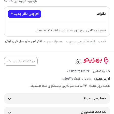
بازخورد درباره این کالا
نظرات
افزودن نظر جدید +
هیچ دیدگاهی برای این محصول نوشته نشده است.
افتر شیو مای مدل کول فرش حجم 100 میلی لی
خانه
لوازم اصلاح صورت و بدن
محصولات موبر
بازگشت به بالا
09934364432
شماره تماس:
info@behzito.com
آدرس ایمیل:
هفت روز هفته ، 24 ساعت شبانه‌روز پاسخگوی شما هستیم.
دسترسی سریع
خدمات مشتریان