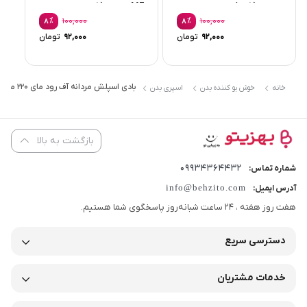
حجم 150 میلی...
ME حجم 150...
٪
100,000
٪
100,000
8
8
قیمت
قیمت
92,000
تومان
92,000
تومان
اصلی:
اصلی:
قیمت
قیمت
100,000 تومان
00,000
فعلی:
فعلی:
بود.
بود.
92,000 تومان.
92,000 تومان.
بادی اسپلش مردانه آف رود مای ۲۲۰ میلی لیتر
خانه
خوش بو کننده بدن
اسپری بدن
بازگشت به بالا
09934364432
شماره تماس:
info@behzito.com
آدرس ایمیل:
هفت روز هفته ، 24 ساعت شبانه‌روز پاسخگوی شما هستیم.
دسترسی سریع
خدمات مشتریان