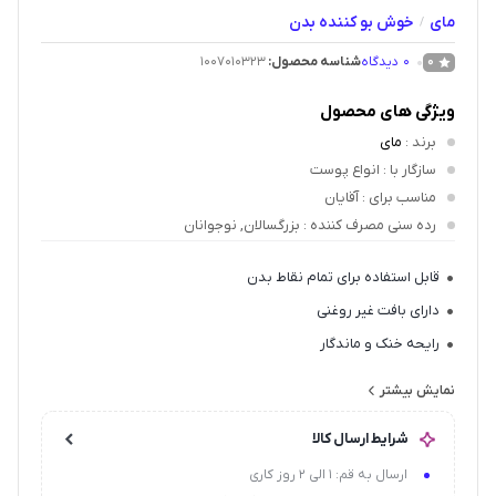
مای
خوش بو کننده بدن
/
0
دیدگاه
شناسه محصول:
1007010323
0
ویژگی های محصول
برند
:
مای
سازگار با
: انواع پوست
مناسب برای
: آقایان
رده سنی مصرف کننده
: بزرگسالان, نوجوانان
قابل استفاده برای تمام نقاط بدن
دارای بافت غیر روغنی
رایحه خنک و ماندگار
مناسب برای آقایان
نمایش بیشتر
پخش بوی بالا
شرایط ارسال کالا
ارسال به قم: 1 الی 2 روز کاری