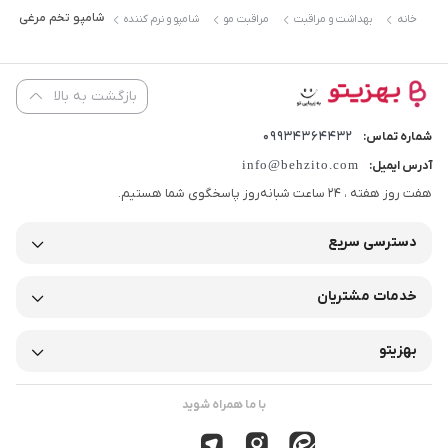
شامپو تخم مرغی پروتئین م
خانه
بهداشت و مراقبت
مراقبت مو
شامپو و نرم کننده
بازگشت به بالا
09934364432
شماره تماس:
info@behzito.com
آدرس ایمیل:
هفت روز هفته ، 24 ساعت شبانه‌روز پاسخگوی شما هستیم.
دسترسی سریع
خدمات مشتریان
بهزیتو
با ما همراه شوید