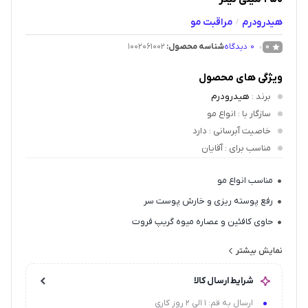
هیدرودرم
مراقبت مو
/
0
دیدگاه
شناسه محصول:
1002061002
0
ویژگی های محصول
برند
:
هیدرودرم
سازگار با
: انواع مو
خاصیت آبرسانی
: دارد
مناسب برای
: آقایان
مناسب انواع مو
رفع پوسته ریزی و خارش پوست سر
حاوی کافئین و عصاره میوه گریپ فروت
افزایش درخشندگی، شادابی و لطافت مو
نمایش بیشتر
کاهش ترشح چربی پوست سر
شرایط ارسال کالا
حاوی عصاره ریشه جینسینگ
ارسال به قم: 1 الی 2 روز کاری