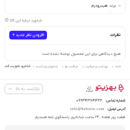
برند
هیدرودرم
سازگار با
انواع مو
بازخورد درباره این کالا
نظرات
افزودن نظر جدید +
هیچ دیدگاهی برای این محصول نوشته نشده است.
شامپو تقویت کننده و ضد ش
خانه
بهداشت و مراقبت
مراقبت مو
شامپو و نرم کننده
بازگشت به بالا
09934364432
شماره تماس:
info@behzito.com
آدرس ایمیل:
هفت روز هفته ، 24 ساعت شبانه‌روز پاسخگوی شما هستیم.