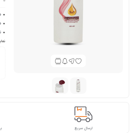
م
م
م
ت
ح
نما
ر
ض
ارسال سریع
پشت