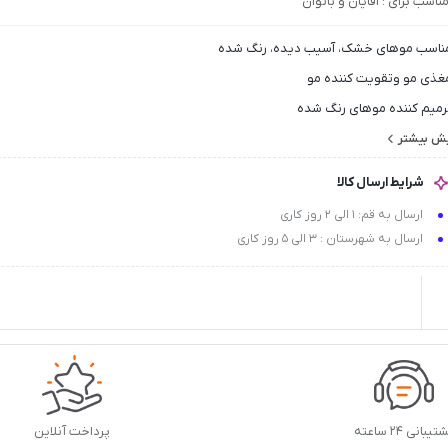
ناسب برای
: آقایان و بانوان
ناسب موهای خشک، آسیب دیده، رنگ شده
غذی مو وتقویت کننده مو
رمیم کننده موهای رنگ شده
اوی عصاره روغن آرگان، کراتین هیدرولیز شده و سرامید
یش بیشتر
طوبت رسان قوی
شرایط ارسال کالا
د الکتریسیته
ارسال به قم: 1 الی 2 روز کاری
ارسال به شهرستان : 3 الی 5 روز کاری
یبانی ۲۴ ساعته
پرداخت آنلاین