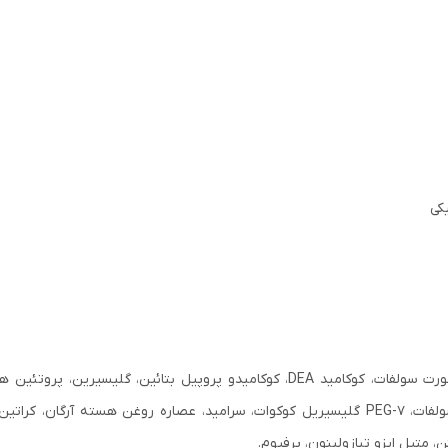
کی
ن، متیل ایزو تیازولینون، پرفیوم.