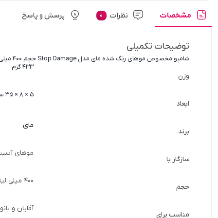
مشخصات
نظرات
پرسش و پاسخ
0
توضیحات تکمیلی
شامپو مخصوص موهای رنگ شده مای مدل Stop Damage حجم 400 میلی لیتر
433 گرم
وزن
5 × 8 × 35 سانتیمتر
ابعاد
مای
برند
موهای آسیب
سازگار با
400 میلی لیتر
حجم
آقایان و بانو
مناسب برای