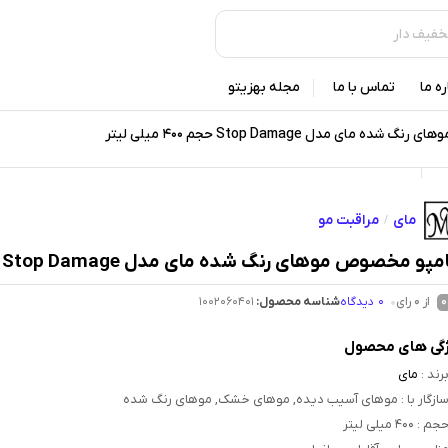
ره ما
تماس با ما
مجله بهزیتو
مای مدل Stop Damage حجم 400 میلی لیتر
مای
مراقبت مو
/
و مخصوص موهای رنگ شده مای مدل Stop Damage حجم 400 میلی لیتر
از 0 رای
0
دیدگاه
شناسه محصول:
1002060401
0
گی های محصول
رند
:
مای
ازگار با
: موهای آسیب دیده, موهای خشک, موهای رنگ شده
جم
: 400 میلی لیتر