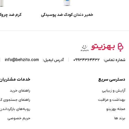
خمیر دندان کودک ضد پوسیدگی
کرم ضد چروک
میسویک باطعم موز و بلوبری
هیدرودرم با 
حجم 50 میلی لیتر
اکسیدانی حجم 20 میلی لیتر
|
|
شماره تماس:
09934364432
آدرس ایمیل:
info@behzito.com
دسترسی سریع
خدمات مشتریان
آرایش و زیبایی
راهنمای خرید
بهداشت و مراقبت
راهنمای جستجوی ک
مجله بهزیتو
رویه‌های بازگرداندن ک
برند ها
حریم خصوصی