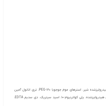
آب، سدیم لورت سولفات، کوکامید DEA، کوکامیدو پروپیل بتائین، گلیسیرین، پروتئین هیدرولیزشده شیر، استرهای موم جوجوبا PEG-120، تری اتانول آمین
لوریل اتر سولفات، PEG-7 گلیسیریل کوکوات، سرامید، عصاره روغن هسته آرگان، کراتین هیدرولیزشده، پلی کواترنیوم-10، اسید سیتریک، دی سدیم EDTA،