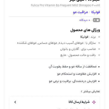
Fulica Pro Vitamin B5 Frequent Mild Shmapoo 400ml
فولیکا
مراقبت مو
/
0
دیدگاه
0
ویژگی های محصول
برند
:
فولیکا
سازگار با
: موهای آسیب دیده, موهای حساس, موهای شکننده
مناسب برای
: آقایان و بانوان
بافت و حالت محصول
: مایع
محافظت از ساقه مو و حفظ رطوبت آن
افزایش مقاومت و استحکام مو
افزایش درخشندگی، براقیت و نرمی مو
فاقد سولفات
نمایش بیشتر
حاوی پانتنول
شرایط ارسال کالا