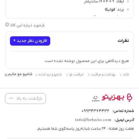
ابعاد
9 × 4 × 19 سانتیمتر
برند
فولیکا
سازگار با
موهای آسیب دیده, موهای حساس, موهای شکننده
بازخورد درباره این کالا
نظرات
افزودن نظر جدید +
هیچ دیدگاهی برای این محصول نوشته نشده است.
شامپو مو ملایم روزانه فولیکا مدل AMIN B5
خانه
بهداشت و مراقبت
مراقبت مو
شامپو و نرم کننده
بازگشت به بالا
09934364432
شماره تماس:
info@behzito.com
آدرس ایمیل:
هفت روز هفته ، 24 ساعت شبانه‌روز پاسخگوی شما هستیم.