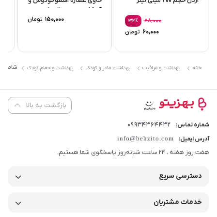
آردن حجم 200 میلی لیتر
حاوی عصاره اسطوخودوس و
سگ
آووکادو حجم 200 میلی...
200میل
150,000
تومان
٪
88,000
32
قیمت
60,000
تومان
اصلی:
قیمت
88,000 تومان
فعلی:
بود.
60,000 تومان.
شامپو کو
خانه
بهداشت و مراقبت
بهداشت مادر و کودک
بهداشت و حمام کودک
بازگشت به بالا
09934364432
شماره تماس:
info@behzito.com
آدرس ایمیل:
هفت روز هفته ، 24 ساعت شبانه‌روز پاسخگوی شما هستیم.
دسترسی سریع
خدمات مشتریان