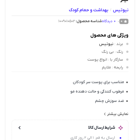
نیوتیس
بهداشت و حمام کودک
/
0
دیدگاه
شناسه محصول:
1009010502
0
ویژگی های محصول
برند
:
نیوتیس
رنگ
: بی رنگ
سازگار با
: انواع پوست
رایحه
: ملایم
متناسب برای پوست سر کودکان
مرطوب کنندگی و حالت دهنده مو
ضد سوزش چشم
دارای رایحه خوش
نمایش بیشتر
ضد گره خوردن مو
شرایط ارسال کالا
دارای ph طبیعی
ارسال به قم: 1 الی 2 روز کاری
فاقد پارابن , ALS و SLS