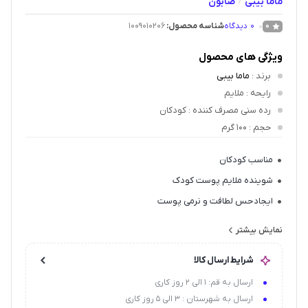
ماما بیبی
صابون
/
0
دیدگاه
شناسه محصول:
1009010206
0
ویژگی های محصول
برند
:
ماما بیبی
رایحه
: ملایم
رده سنی مصرف کننده
: کودکان
حجم
: 100 گرم
مناسب کودکان
شوینده ملایم پوست کودک
ایجاد حس لطافت و نرمی پوست
تقویت سد دفاعی طبیعی پوست
نمایش بیشتر
بدون خشک و کم آب کردن پوست
شرایط ارسال کالا
حاوی روغن نارگیل و موم زنبور عسل
ارسال به قم: 1 الی 2 روز کاری
ارسال به شهرستان : 3 الی 5 روز کاری