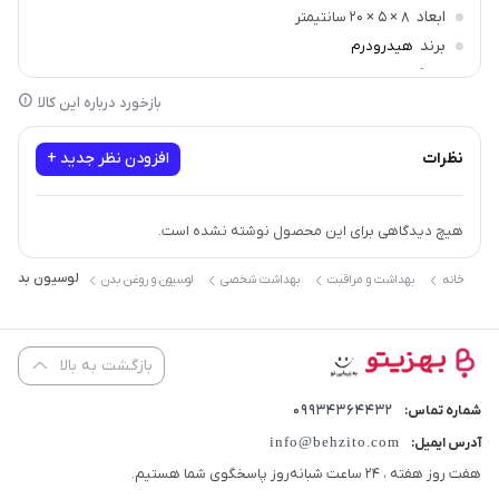
ابعاد
8 × 5 × 20 سانتیمتر
برند
هیدرودرم
سازگار با
پوستهای خشک, پوستهای خیلی خشک
بازخورد درباره این کالا
نظرات
افزودن نظر جدید +
هیچ دیدگاهی برای این محصول نوشته نشده است.
لوسیون بدن هی
خانه
بهداشت و مراقبت
بهداشت شخصی
لوسیون و روغن بدن
بازگشت به بالا
09934364432
شماره تماس:
info@behzito.com
آدرس ایمیل:
هفت روز هفته ، 24 ساعت شبانه‌روز پاسخگوی شما هستیم.