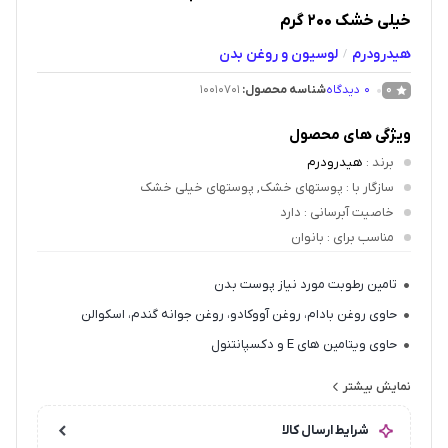
خیلی خشک ۲۰۰ گرم
هیدرودرم
لوسیون و روغن بدن
/
0
دیدگاه
شناسه محصول:
10010701
0
ویژگی های محصول
برند
:
هیدرودرم
سازگار با
: پوستهای خشک, پوستهای خیلی خشک
خاصیت آبرسانی
: دارد
مناسب برای
: بانوان
تامین رطوبت مورد نیاز پوست بدن
حاوی روغن بادام، روغن آووکادو، روغن جوانه گندم، اسکوالن
حاوی ویتامین های E و دکسپانتنول
رطوبت رسانی طولانی مدت به پوست
نمایش بیشتر
مغذی پوست
شرایط ارسال کالا
فاقد اسانس و سایر مواد آلرژی زا و قابل استفاده در دوران بارداری