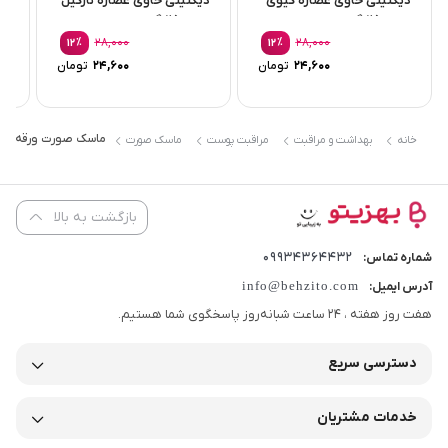
دیگنیتی حاوی عصاره کیوی
دیگنیتی حاوی عصاره نارگیل
دی
حجم 25 گرم
حجم 25 گرم
حجم 
٪
28,000
٪
28,000
12
12
قیمت
قیمت
24,600
تومان
24,600
تومان
اصلی:
اصلی:
قیمت
قیمت
28,000 تومان
28,000
فعلی:
فعلی:
بود.
بود.
24,600 تومان.
24,600 تومان.
ماسک صورت ورقه ای دی
خانه
بهداشت و مراقبت
مراقبت پوست
ماسک صورت
بازگشت به بالا
09934364432
شماره تماس:
info@behzito.com
آدرس ایمیل:
هفت روز هفته ، 24 ساعت شبانه‌روز پاسخگوی شما هستیم.
دسترسی سریع
خدمات مشتریان