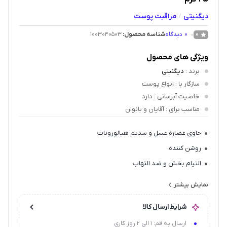
دیگنیتی
مراقبت پوست
/
0
دیدگاه
شناسه محصول:
1003040503
0
ویژگی های محصول
برند
:
دیگنیتی
سازگار با
: انواع پوست
خاصیت آبرسانی
: دارد
مناسب برای
: آقایان و بانوان
حاوی عصاره عسل و سدیم هیالورونات
روشن کننده
التیام بخش و ضد التهاب
نرم کننده و آبرسان
نمایش بیشتر
ضدلک و ضد چروک
شرایط ارسال کالا
خنک کننده پوست
ارسال به قم: 1 الی 2 روز کاری
کمک به جوانسازی و رفع افتادگی پوست