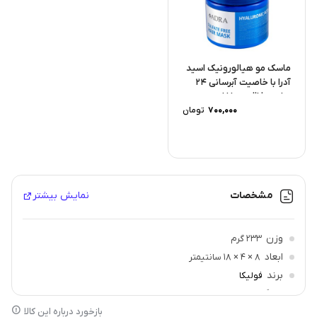
ماسک مو هیالورونیک اسید
آدرا با خاصیت آبرسانی 24
ساعته فاقد سولفات...
700,000
تومان
مشخصات
نمایش بیشتر
وزن
233 گرم
ابعاد
8 × 4 × 18 سانتیمتر
برند
فولیکا
سازگار با
انواع مو
بازخورد درباره این کالا