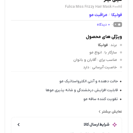
Fulica Miss Frizzy Hair Mask 200ml
فولیکا
مراقبت مو
/
0
دیدگاه
0
ویژگی های محصول
برند
:
فولیکا
سازگار با
: انواع مو
مناسب برای
: آقایان و بانوان
خاصیت آبرسانی
: دارد
حالت دهنده و آنتی الکترواستاتیک مو
قابلیت افزایش درخشندگی و شانه پذیری موها
تقویت کننده ساقه مو
برطرف کننده موخوره
نمایش بیشتر
تامین مواد معدنی و مغذی مورد نیاز پیاز موها
شرایط ارسال کالا
دارای اثرات مثبت آنتی اکسیدانی