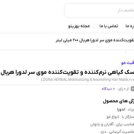
ره ما
تماس با ما
مجله بهزیتو
ننده موی سر لدورا هربال 200 میلی لیتر
قبت مو
ک گیاهی نرم‌کننده و تقویت‌کننده موی سر لدورا هربال 200 میلی لیتر
L'DORA HERBAL Moisturizing & Nourishing Hair Mask,20
از 0 رای
0
دیدگاه
0
گی های محصول
رند
:
لدورا
ازگار با
: انواع مو
ناسب برای
: آقایان و بانوان
اصیت آبرسانی
: دارد