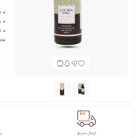
م
ب
ت
د
نما
ض
ارسال سریع
پشت