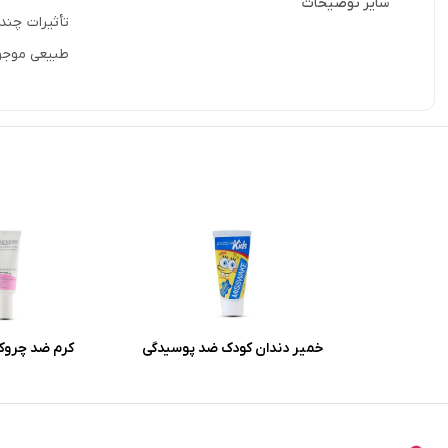
سایر توضیحات
تأثیرات چند
طبیعی موجود در این محصو
خمیر دندان کودک ضد پوسیدگی
کرم ضد چروک
میسویک باطعم موز و بلوبری
هیدرودرم با 
حجم 50 میلی لیتر
اکسیدانی حجم 20 میلی لیتر