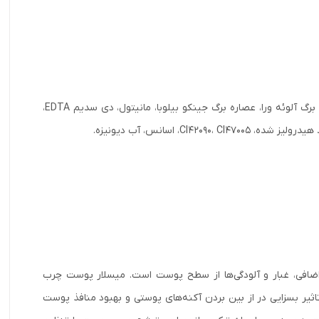
پروپیلن گلایکول، PEG-۶، کاپریلیک/کاپریک گلیسرید، دی سدیم کوکو آمفو دی استات، ژل برگ آلوئه ورا، عصاره برگ جینکو بیلوبا، مانیتول، دی سدیم EDTA،
، اسانس، آب دیونیزه.
ی، چربی اضافی، غبار و آلودگی‌ها از سطح پوست است. میسلار پوست چرب
اثیر بسزایی در از بین بردن آکنه‌های پوستی و بهبود منافذ پوست