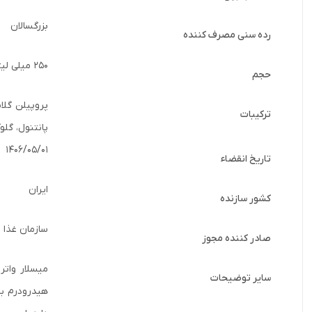
بزرگسالان
رده سنی مصرف کننده
250 میلی لیتر
حجم
ترکیبات
پانتنول، گلوکون
1406/05/01
تاریخ انقضاء
ایران
کشور سازنده
سازمان غذا و
صادر کننده مجوز
سایر توضیحات
هیدرودرم با