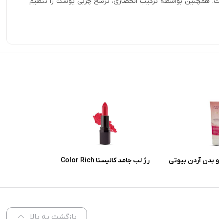
است. همچنین بواسطه ترکیب انحصاری، ترشح چربی پوست را تنظیم
 بدن آردن بیوتی
رژ لب جامد کالیستا Color Rich
 پوست معمولی و
شماره L57
ر
بازگشت به بالا