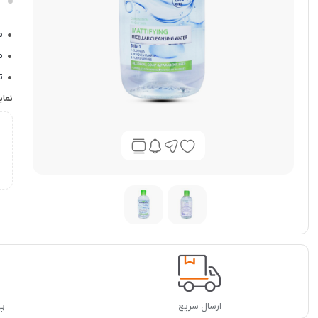
م
م
م
ت
ج
نما
ب
ب
غ
ارسال سریع
پشت