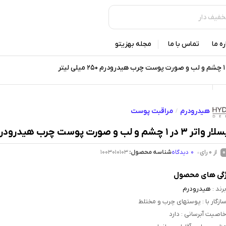
ره ما
تماس با ما
مجله بهزیتو
هیدرودرم
مراقبت پوست
/
 در 1 چشم و لب و صورت پوست چرب هیدرودرم 250 میلی لیتر
از 0 رای
0
دیدگاه
شناسه محصول:
1003010103
0
گی های محصول
رند
:
هیدرودرم
ازگار با
: پوستهای چرب و مختلط
اصیت آبرسانی
: دارد