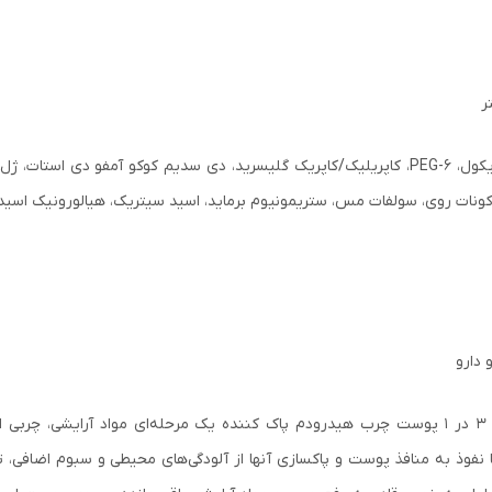
ات روی، سولفات مس، ستریمونیوم برماید، اسید سیتریک، هیالورونیک اسید هیدرولیز شده، CI۴۲۰۹۰، CI۴۷۰۰۵
 دارو
میسلار واتر ۳ در ۱ پوست چرب هیدرودم پاک کننده یک مرحله‌ای مواد آرایش
 نفوذ به منافذ پوست و پاکسازی آنها از آلودگی‌های محیطی و سبوم اضافی، ت