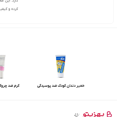
دارد. این م
کرده و کیفیت
خمیر دندان کودک ضد پوسیدگی
کرم ضد چروک
میسویک باطعم موز و بلوبری
هیدرودرم با 
حجم 50 میلی لیتر
اکسیدانی حجم 20 میلی لیتر