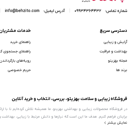
|
|
شماره تماس:
09934364432
آدرس ایمیل:
info@behzito.com
دسترسی سریع
خدمات مشتریان
آرایش و زیبایی
راهنمای خرید
بهداشت و مراقبت
راهنمای جستجوی ک
مجله بهزیتو
رویه‌های بازگرداندن ک
برند ها
حریم خصوصی
فروشگاه زیبایی و سلامت بهزیتو، بررسی، انتخاب و خرید آنلاین
در فروشگاه محصولات زیبایی و بهداشتی بهزیتو، ما همیشه تلاش کرده‌ایم تا با ا
برایتان فراهم کنیم. هدف ما این است که نیازها و دانش مرتبط با زیبایی، بهداشت 
نمایش بیشتر
زمینه محصولات آرایشی و بهداشتی فعالیت می‌کند، بلکه با معرفی محصولات حوزه 