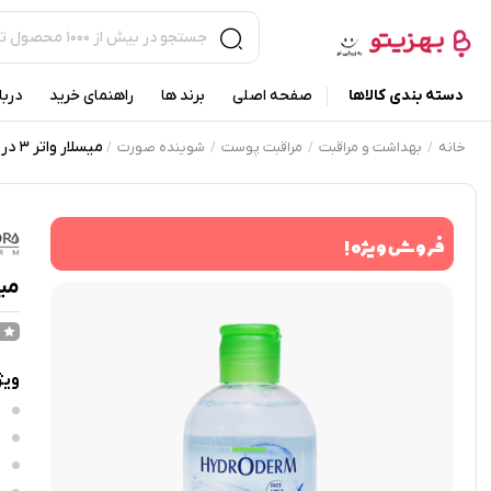
دسته بندی کالاها
صفحه اصلی
برند ها
راهنمای خرید
دربا
میسلار واتر 3 در 1 چشم و لب و صورت پوست چرب هیدرودرم 250 میلی لیتر
خانه
بهداشت و مراقبت
مراقبت پوست
شوینده صورت
/
/
/
/
فروش ویژه !
میسلار واتر 3
ویژ
ب
س
خ