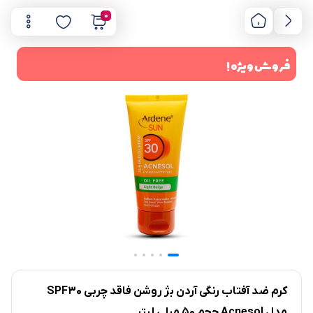
0
فروش ویژه !
کرم ضد آفتاب رنگی آردن بژ روشن فاقد چربی SPF30
مدل Acnesol حجم 50 میلی لیتر