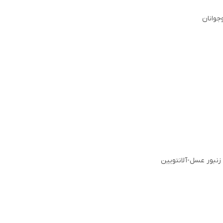
وجوانان
 زنبور عسل-آلانتویین