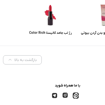
 بدن آردن بیوتی
رژ لب جامد کالیستا Color Rich
 پوست معمولی و
شماره L57
ر
بازگشت به بالا
با ما همراه شوید