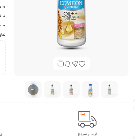
م
ق
ح
ح
نما
ن
ب
ج
ت
ارسال سریع
پشت