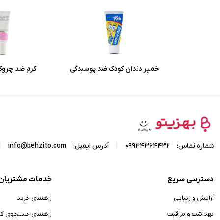
خمیر دندان کودک ضد پوسیدگی
کرم ضد چروک
میسویک باطعم موز و بلوبری
هیدرودرم با 
حجم 50 میلی لیتر
اکسیدانی حجم 20 میلی لیتر
|
|
شماره تماس:
09934364432
آدرس ایمیل:
info@behzito.com
دسترسی سریع
خدمات مشتریان
آرایش و زیبایی
راهنمای خرید
بهداشت و مراقبت
راهنمای جستجوی ک