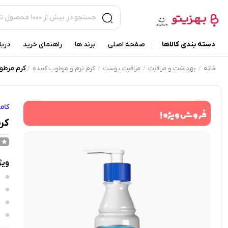
دسته بندی کالاها
صفحه اصلی
برند ها
راهنمای خرید
دربا
کرم مرطوب 
خانه
بهداشت و مراقبت
مراقبت پوست
کرم نرم و مرطوب کننده
/
/
/
/
کام
فروش ویژه !
کرم
ویژ
ب
س
خ
م