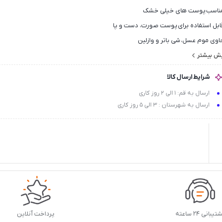
ناسب پوست های خیلی خشک
ابل استفاده برای پوست صورت، دست و پا
اوی موم عسل، شی باتر و وازلین
فظ کننده رطوبت طبیعی پوست
یش بیشتر
رم کننده، لطافت بخش
شرایط ارسال کالا
ا چربی مضاعف
ارسال به قم: 1 الی 2 روز کاری
لوگیری از پوسته پوسته شدن، خشکی و ترک پوست
ارسال به شهرستان : 3 الی 5 روز کاری
سکین دهنده
یبانی ۲۴ ساعته
پرداخت آنلاین