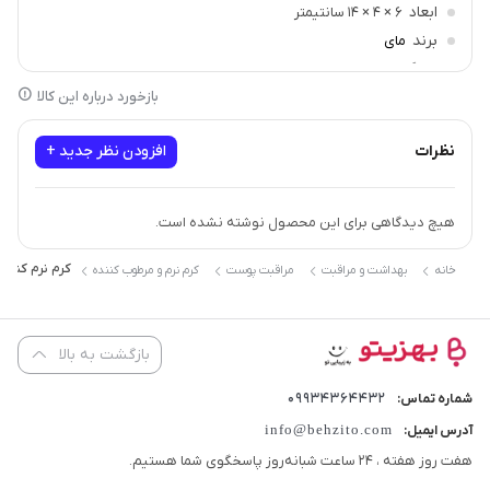
ابعاد
6 × 4 × 14 سانتیمتر
برند
مای
سازگار با
انواع پوست
بازخورد درباره این کالا
نظرات
افزودن نظر جدید +
هیچ دیدگاهی برای این محصول نوشته نشده است.
کرم نرم کننده و مرطوب
خانه
بهداشت و مراقبت
مراقبت پوست
کرم نرم و مرطوب کننده
بازگشت به بالا
09934364432
شماره تماس:
info@behzito.com
آدرس ایمیل:
هفت روز هفته ، 24 ساعت شبانه‌روز پاسخگوی شما هستیم.