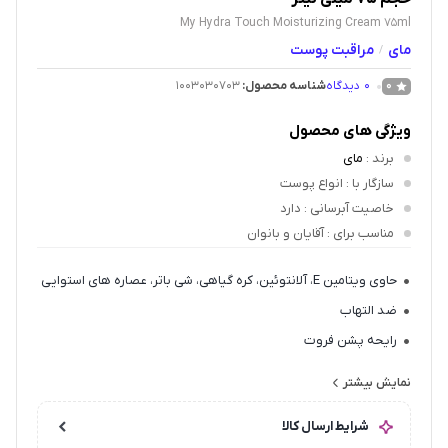
My Hydra Touch Moisturizing Cream 75ml
مای
مراقبت پوست
/
0
دیدگاه
شناسه محصول:
1003030703
0
ویژگی های محصول
برند
:
مای
سازگار با
: انواع پوست
خاصیت آبرسانی
: دارد
مناسب برای
: آقایان و بانوان
حاوی ویتامین E، آلانتوئین، کره گیاهی، شی باتر، عصاره های استوایی
ضد التهاب
رایحه پشن فروت
پیشگیری از چین و چروک
نمایش بیشتر
خاصیت آنتی اکسیدانی
شرایط ارسال کالا
آب رسان و مرطوب کننده قوی