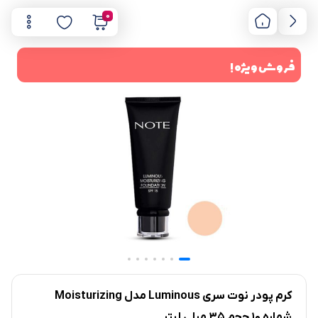
0
فروش ویژه !
کرم پودر نوت سری Luminous مدل Moisturizing
شماره 10 حجم 35 میلی لیتر