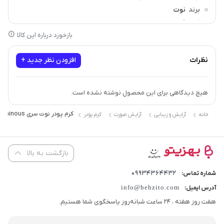
برند
نوت
کد رنگ
10
بازخورد درباره این کالا
نظرات
افزودن نظر جدید +
هیچ دیدگاهی برای این محصول نوشته نشده است.
کرم پودر نوت سری Luminous مدل Moisturizing شماره 10 حجم 35 میلی لیتر
خانه
آرایش و زیبایی
آرایش صورت
کرم پودر
بازگشت به بالا
09934364432
شماره تماس:
info@behzito.com
آدرس ایمیل:
هفت روز هفته ، 24 ساعت شبانه‌روز پاسخگوی شما هستیم.