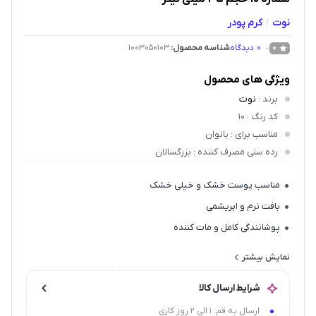
نوت
کرم پودر
/
0
دیدگاه
شناسه محصول:
1003050103
0
ویژگی های محصول
برند
:
نوت
کد رنگ
: 10
مناسب برای
: بانوان
رده سنی مصرف کننده
: بزرگسالان
مناسب پوست خشک و خیلی خشک
بافت نرم و ابریشمی
پوشانندگی کامل و مات کننده
دارای SPF15
نمایش بیشتر
حاوی روغن بادام شیرین و ماکادمیا
شرایط ارسال کالا
ماندگاری بالا
ارسال به قم: 1 الی 2 روز کاری