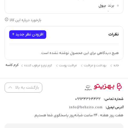
برند
بیول
سازگار با
پوست نرمال و خشک
بازخورد درباره این کالا
نظرات
افزودن نظر جدید +
هیچ دیدگاهی برای این محصول نوشته نشده است.
کرم کاسه ای شی
خانه
بهداشت و مراقبت
مراقبت پوست
کرم نرم و مرطوب کننده
بازگشت به بالا
09934364432
شماره تماس:
info@behzito.com
آدرس ایمیل:
هفت روز هفته ، 24 ساعت شبانه‌روز پاسخگوی شما هستیم.