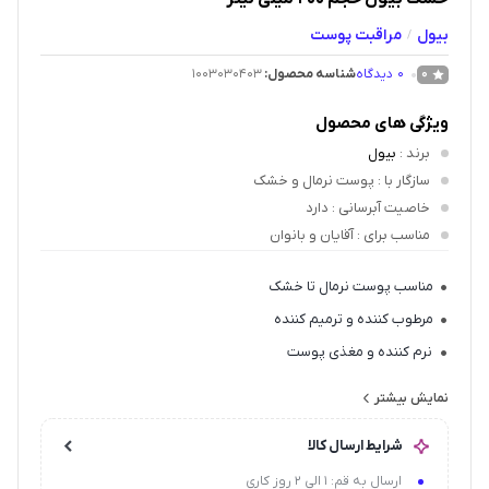
بیول
مراقبت پوست
/
0
دیدگاه
شناسه محصول:
1003030403
0
ویژگی های محصول
برند
:
بیول
سازگار با
: پوست نرمال و خشک
خاصیت آبرسانی
: دارد
مناسب برای
: آقایان و بانوان
مناسب پوست نرمال تا خشک
مرطوب کننده و ترمیم کننده
نرم کننده و مغذی پوست
جلوگیری از پوسته پوسته شدن و آسیب به پوست
نمایش بیشتر
دارای عصاره شیر، جو دوسر، ویتامین B۳
شرایط ارسال کالا
ارسال به قم: 1 الی 2 روز کاری