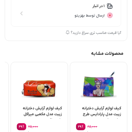
1 در انبار
ارسال توسط بهزیتو
آیا قیمت مناسب تری سراغ دارید؟
محصولات مشابه
کیف لوازم آرایش دخترانه
کیف لوازم آرایش دخترانه
کی
زیبت مدل پارادایس طرح
زیبت مدل مکعبی میراکل
زی
دختر زیبا
طرح دافی
رن
٪
85,000
٪
85,000
29
29