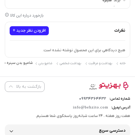
برند
سینره
سازگار با
انواع پوست
بازخورد درباره این کالا
نظرات
افزودن نظر جدید +
هیچ دیدگاهی برای این محصول نوشته نشده است.
شامپو بدن سینره حاوی روغن آر
خانه
بهداشت و مراقبت
بهداشت شخصی
شامپو بدن
بازگشت به بالا
09934364432
شماره تماس:
info@behzito.com
آدرس ایمیل:
هفت روز هفته ، 24 ساعت شبانه‌روز پاسخگوی شما هستیم.
دسترسی سریع