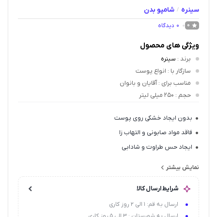
سینره
شامپو بدن
/
0
دیدگاه
0
ویژگی های محصول
برند
:
سینره
سازگار با
: انواع پوست
مناسب برای
: آقایان و بانوان
حجم
: 250 میلی لیتر
بدون ایجاد خشکی روی پوست
فاقد مواد صابونی و التهاب زا
ایجاد حس طراوت و شادابی
دارای PH مناسب پوست
نمایش بیشتر
قدرت شویندگی مناسب
شرایط ارسال کالا
رایحه‌ای آرامش بخش
ارسال به قم: 1 الی 2 روز کاری
حاوی روغن آرگان
ارسال به شهرستان : 3 الی 5 روز کاری