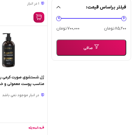
1 در انبار
فیلتر براساس قیمت:
حداقل
حداكثر
85,200 تومان
700,000 تومان
قیمت
قيمت
صافی
ژل شستشوی صورت کرمی روغن
میلی لیتر
در انبار موجود نمی باشد
فروش ویژه