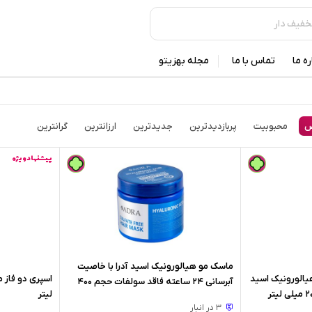
ره ما
تماس با ما
مجله بهزیتو
ض
محبوبیت
پربازدیدترین
جدیدترین
ارزانترین
گرانترین
پیشنهاد ویژه
ماسک مو هیالورونیک اسید آدرا با خاصیت
هیالورونیک اسید
آبرسانی 24 ساعته فاقد سولفات حجم 400
لیتر
میلی لیتر
3 در انبار