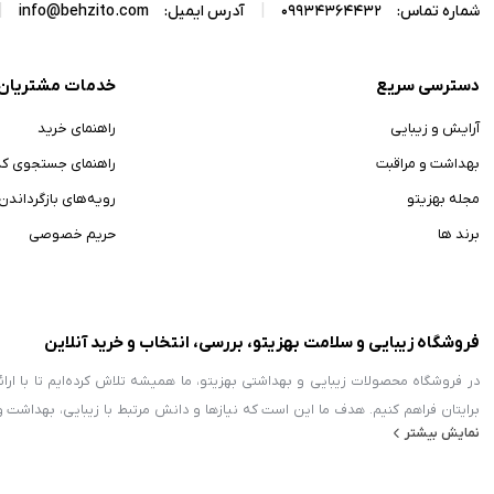
|
|
شماره تماس:
09934364432
آدرس ایمیل:
info@behzito.com
دسترسی سریع
خدمات مشتریان
آرایش و زیبایی
راهنمای خرید
بهداشت و مراقبت
راهنمای جستجوی ک
مجله بهزیتو
رویه‌های بازگرداندن ک
برند ها
حریم خصوصی
فروشگاه زیبایی و سلامت بهزیتو، بررسی، انتخاب و خرید آنلاین
در فروشگاه محصولات زیبایی و بهداشتی بهزیتو، ما همیشه تلاش کرده‌ایم تا با ا
برایتان فراهم کنیم. هدف ما این است که نیازها و دانش مرتبط با زیبایی، بهداشت 
نمایش بیشتر
زمینه محصولات آرایشی و بهداشتی فعالیت می‌کند، بلکه با معرفی محصولات حوزه 
خانواده‌ها نهادینه کند. ما امروز به عنوان یک مرجع معتبر، اطلاعات تخصصی در مورد 
طراحی و توسعه توسط گروه فناوری اطلاعات مرسا