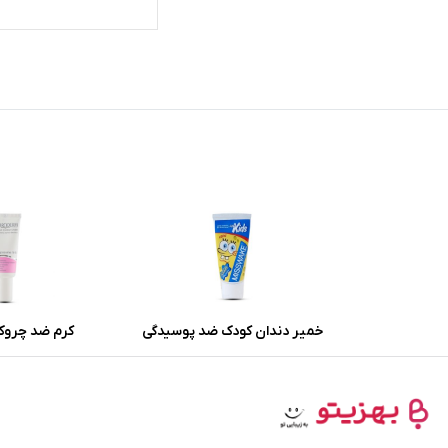
خمیر دندان کودک ضد پوسیدگی
کرم ضد چروک
میسویک باطعم موز و بلوبری
هیدرودرم با 
حجم 50 میلی لیتر
اکسیدانی حجم 20 میلی لیتر