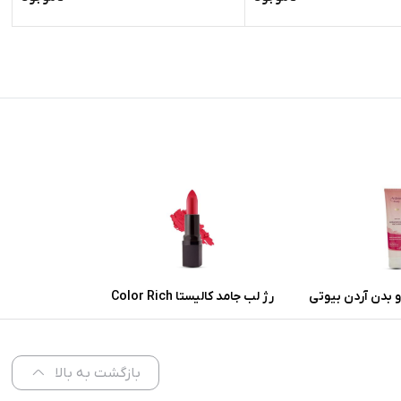
 بدن آردن بیوتی
رژ لب جامد کالیستا Color Rich
 پوست معمولی و
شماره L57
ر
بازگشت به بالا