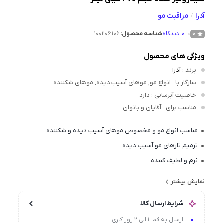
آدرا
مراقبت مو
/
0
دیدگاه
شناسه محصول:
1002061106
0
ویژگی های محصول
برند
:
آدرا
سازگار با
: انواع مو, موهای آسیب دیده, موهای شکننده
خاصیت آبرسانی
: دارد
مناسب برای
: آقایان و بانوان
مناسب انواع مو و مخصوص موهای آسیب دیده و شکننده
ترمیم تارهای مو آسیب دیده
نرم و لطیف کننده
جلوگیری از گره خوردگی مو
نمایش بیشتر
درخشان کننده مو
شرایط ارسال کالا
حاوی روغن آرگان، اینکااینچی
ارسال به قم: 1 الی 2 روز کاری
کراتین هیدرولیز شده و عصاره برگاموت