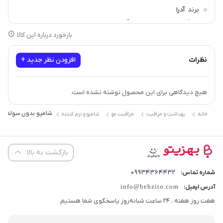
برند
آدرا
سازگار با
انواع مو, موهای آسیب دیده, موهای شکننده
بازخورد درباره این کالا
نظرات
افزودن نظر جدید +
هیچ دیدگاهی برای این محصول نوشته نشده است.
شامپو بدون سولفات آدرا 
خانه
بهداشت و مراقبت
مراقبت مو
شامپو و نرم کننده
بازگشت به بالا
09934364432
شماره تماس:
info@behzito.com
آدرس ایمیل:
هفت روز هفته ، 24 ساعت شبانه‌روز پاسخگوی شما هستیم.